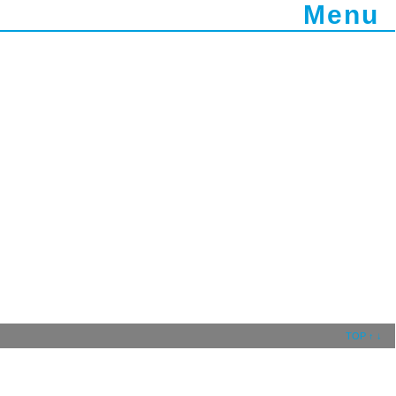
Menu
TOP
↑
↓