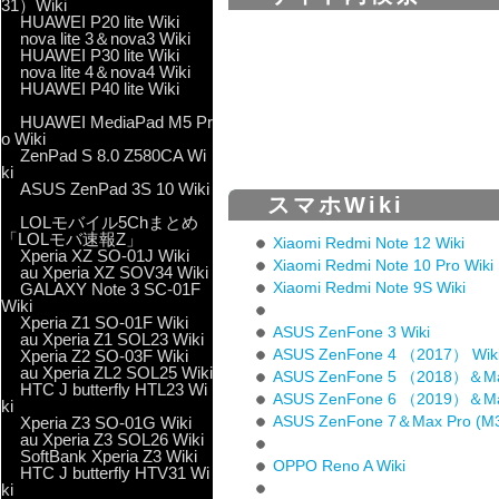
31）Wiki
HUAWEI P20 lite Wiki
nova lite 3＆nova3 Wiki
HUAWEI P30 lite Wiki
nova lite 4＆nova4 Wiki
HUAWEI P40 lite Wiki
HUAWEI MediaPad M5 Pr
o Wiki
ZenPad S 8.0 Z580CA Wi
ki
ASUS ZenPad 3S 10 Wiki
スマホWiki
LOLモバイル5Chまとめ
「LOLモバ速報Z」
Xiaomi Redmi Note 12 Wiki
Xperia XZ SO-01J Wiki
Xiaomi Redmi Note 10 Pro Wiki
au Xperia XZ SOV34 Wiki
Xiaomi Redmi Note 9S Wiki
GALAXY Note 3 SC-01F
Wiki
Xperia Z1 SO-01F Wiki
ASUS ZenFone 3 Wiki
au Xperia Z1 SOL23 Wiki
ASUS ZenFone 4 （2017） Wik
Xperia Z2 SO-03F Wiki
au Xperia ZL2 SOL25 Wiki
ASUS ZenFone 5 （2018）＆Max
HTC J butterfly HTL23 Wi
ASUS ZenFone 6 （2019）＆Max
ki
ASUS ZenFone 7＆Max Pro (M3
Xperia Z3 SO-01G Wiki
au Xperia Z3 SOL26 Wiki
SoftBank Xperia Z3 Wiki
OPPO Reno A Wiki
HTC J butterfly HTV31 Wi
ki