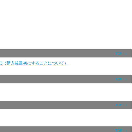
TOP
↑
↓
AQ（購入後最初にすることについて）
TOP
↑
↓
TOP
↑
↓
TOP
↑
↓