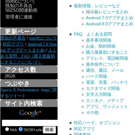
root化について
既知の不具合
最新情報、レビューなど
502SO関連動画
掲示板レビューまとめ
管理者に連絡
Android 7.0アプデまとめ
Android 8.0アプデまとめ
更新ページ
FAQ、よくある質問
既知の不具合
/
root化について
基本事項関係
/
対応アプリ
/
Android 7.0 Nou
お金、契約関係
gat アップデートまとめ
/
よく
購入後最初にすること
ある質問、FAQ（購入後最初
アドレス、電話帳関係
にすることについて）
基本操作について
アクセス数
通信、通話、メール
28520
ハード関係
電源、充電、バッテリ
つぶやき
カスタマイズ関係
Xperia X Performance -httpに関
文字入力関係
するツイート
エンタメ、メディア
サイト内検索
アプリ、ウィジェット
その他
対応ハード、オプション
対応アプリ
Web
502SO wiki
関連書籍