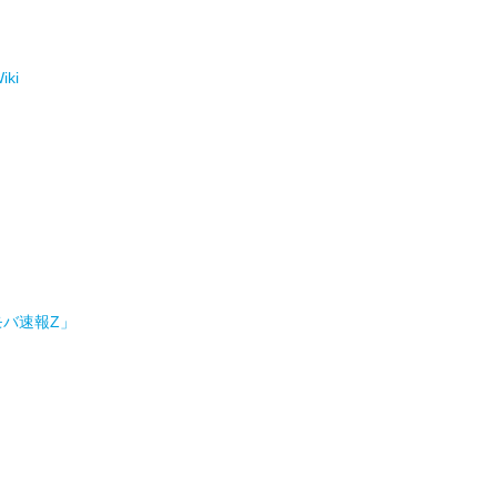
iki
モバ速報Z」