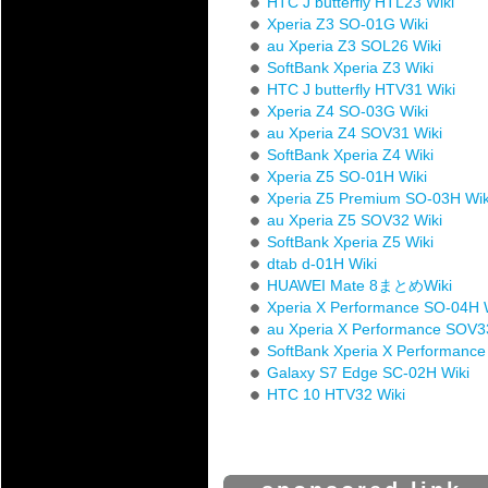
HTC J butterfly HTL23 Wiki
Xperia Z3 SO-01G Wiki
au Xperia Z3 SOL26 Wiki
SoftBank Xperia Z3 Wiki
HTC J butterfly HTV31 Wiki
Xperia Z4 SO-03G Wiki
au Xperia Z4 SOV31 Wiki
SoftBank Xperia Z4 Wiki
Xperia Z5 SO-01H Wiki
Xperia Z5 Premium SO-03H Wik
au Xperia Z5 SOV32 Wiki
SoftBank Xperia Z5 Wiki
dtab d-01H Wiki
HUAWEI Mate 8まとめWiki
Xperia X Performance SO-04H 
au Xperia X Performance SOV3
SoftBank Xperia X Performance
Galaxy S7 Edge SC-02H Wiki
HTC 10 HTV32 Wiki