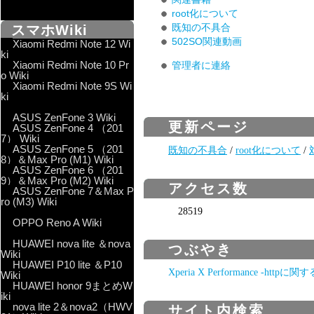
root化について
既知の不具合
スマホWiki
502SO関連動画
Xiaomi Redmi Note 12 Wi
ki
Xiaomi Redmi Note 10 Pr
管理者に連絡
o Wiki
Xiaomi Redmi Note 9S Wi
ki
ASUS ZenFone 3 Wiki
更新ページ
ASUS ZenFone 4 （201
7） Wiki
ASUS ZenFone 5 （201
既知の不具合
/
root化について
/
8）＆Max Pro (M1) Wiki
ASUS ZenFone 6 （201
9）＆Max Pro (M2) Wiki
アクセス数
ASUS ZenFone 7＆Max P
ro (M3) Wiki
28519
OPPO Reno A Wiki
HUAWEI nova lite ＆nova
つぶやき
Wiki
HUAWEI P10 lite ＆P10
Xperia X Performance -http
Wiki
HUAWEI honor 9まとめW
iki
nova lite 2＆nova2（HWV
サイト内検索