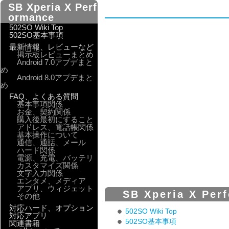
SB Xperia X Perf
ormance
502SO Wiki Top
502SO基本事項
最新情報、レビューなど
掲示板レビューまとめ
Android 7.0アプデまと
め
Android 8.0アプデまと
め
FAQ、よくある質問
基本事項関係
お金、契約関係
購入後最初にすること
アドレス、電話帳関係
基本操作について
通信、通話、メール
ハード関係
電源、充電、バッテリ
カスタマイズ関係
文字入力関係
エンタメ、メディア
アプリ、ウィジェット
SB Xperia X Per
その他
対応ハード、オプション
502SO Wiki Top
対応アプリ
502SO基本事項
関連書籍