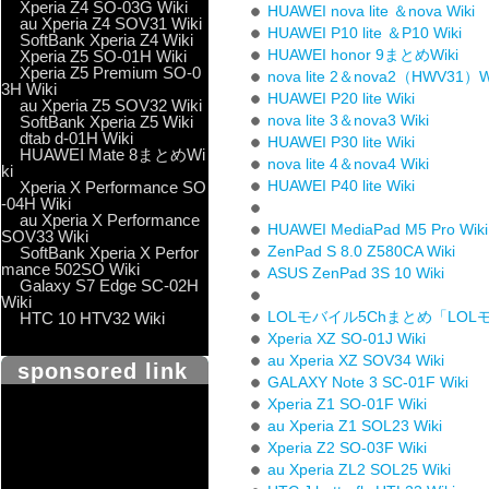
Xperia Z4 SO-03G Wiki
HUAWEI nova lite ＆nova Wiki
au Xperia Z4 SOV31 Wiki
HUAWEI P10 lite ＆P10 Wiki
SoftBank Xperia Z4 Wiki
HUAWEI honor 9まとめWiki
Xperia Z5 SO-01H Wiki
Xperia Z5 Premium SO-0
nova lite 2＆nova2（HWV31）W
3H Wiki
HUAWEI P20 lite Wiki
au Xperia Z5 SOV32 Wiki
nova lite 3＆nova3 Wiki
SoftBank Xperia Z5 Wiki
dtab d-01H Wiki
HUAWEI P30 lite Wiki
HUAWEI Mate 8まとめWi
nova lite 4＆nova4 Wiki
ki
HUAWEI P40 lite Wiki
Xperia X Performance SO
-04H Wiki
au Xperia X Performance
HUAWEI MediaPad M5 Pro Wiki
SOV33 Wiki
ZenPad S 8.0 Z580CA Wiki
SoftBank Xperia X Perfor
mance 502SO Wiki
ASUS ZenPad 3S 10 Wiki
Galaxy S7 Edge SC-02H
Wiki
LOLモバイル5Chまとめ「LOL
HTC 10 HTV32 Wiki
Xperia XZ SO-01J Wiki
au Xperia XZ SOV34 Wiki
sponsored link
GALAXY Note 3 SC-01F Wiki
Xperia Z1 SO-01F Wiki
au Xperia Z1 SOL23 Wiki
Xperia Z2 SO-03F Wiki
au Xperia ZL2 SOL25 Wiki